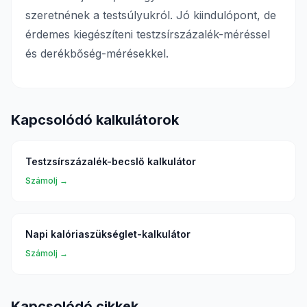
szeretnének a testsúlyukról. Jó kiindulópont, de
érdemes kiegészíteni testzsírszázalék-méréssel
és derékbőség-mérésekkel.
Kapcsolódó kalkulátorok
Testzsírszázalék-becslő kalkulátor
Számolj →
Napi kalóriaszükséglet-kalkulátor
Számolj →
Kapcsolódó cikkek