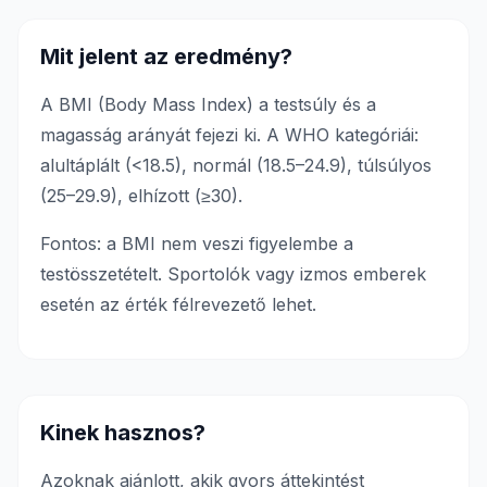
Mit jelent az eredmény?
A BMI (Body Mass Index) a testsúly és a
magasság arányát fejezi ki. A WHO kategóriái:
alultáplált (<18.5), normál (18.5–24.9), túlsúlyos
(25–29.9), elhízott (≥30).
Fontos: a BMI nem veszi figyelembe a
testösszetételt. Sportolók vagy izmos emberek
esetén az érték félrevezető lehet.
Kinek hasznos?
Azoknak ajánlott, akik gyors áttekintést