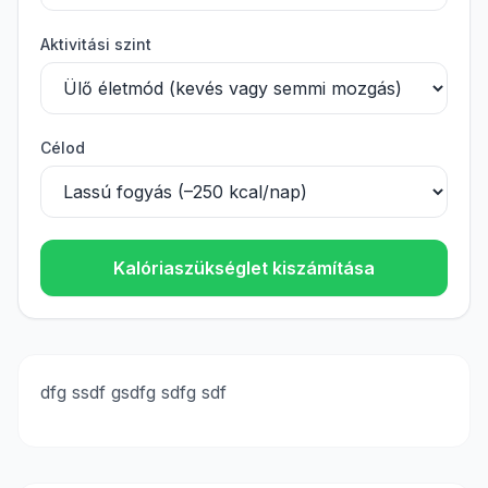
Aktivitási szint
Célod
Kalóriaszükséglet kiszámítása
dfg ssdf gsdfg sdfg sdf