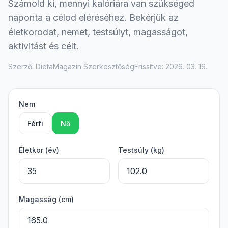
Számold ki, mennyi kalóriára van szükséged
naponta a célod eléréséhez. Bekérjük az
életkorodat, nemet, testsúlyt, magasságot,
aktivitást és célt.
Szerző: DietaMagazin Szerkesztőség
Frissítve: 2026. 03. 16.
Nem
Férfi
Nő
Életkor (év)
Testsúly (kg)
Magasság (cm)