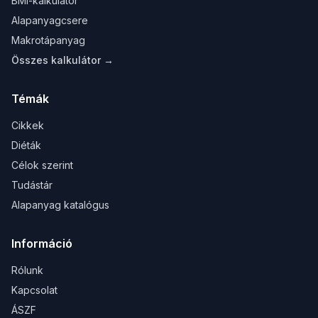
BMI-kalkulátor
Alapanyagcsere
Makrotápanyag
Összes kalkulátor →
Témák
Cikkek
Diéták
Célok szerint
Tudástár
Alapanyag katalógus
Információ
Rólunk
Kapcsolat
ÁSZF