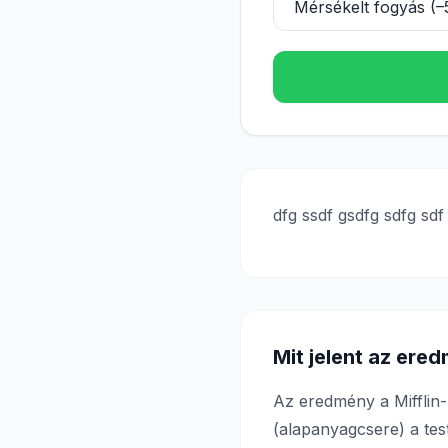
dfg ssdf gsdfg sdfg sdf
Mit jelent az ere
Az eredmény a Mifflin-
(alapanyagcsere) a tes