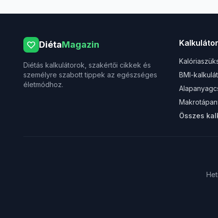
Kalkuláto
Diéta
Magazin
Kalóriaszük
Diétás kalkulátorok, szakértői cikkek és
személyre szabott tippek az egészséges
BMI-kalkulá
életmódhoz.
Alapanyagc
Makrotápan
Összes kal
Het