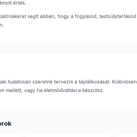
ámolt érték.
alóriakeret segít abban, hogy a fogyásod, testsúlytartás
n.
ki tudatosan szeretné tervezni a táplálkozását. Különösen
 mellett, vagy ha életmódváltásra készülsz.
orok