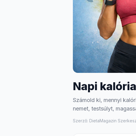
Napi kalóri
Számold ki, mennyi kalór
nemet, testsúlyt, magasság
Szerző: DietaMagazin Szerkes