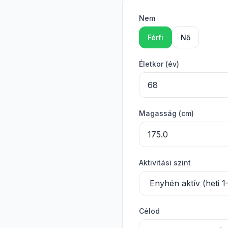
Nem
Férfi
Nő
Életkor (év)
Magasság (cm)
Aktivitási szint
Célod