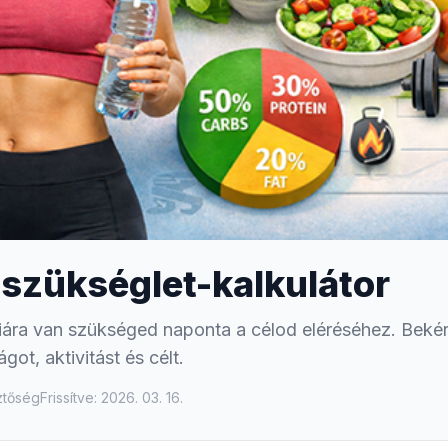
aszükséglet-kalkulátor
iára van szükséged naponta a célod eléréséhez. Bekér
ot, aktivitást és célt.
ztőség
Frissítve: 2026. 03. 16.