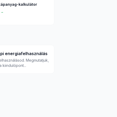
ápanyag-kalkulátor
 →
api energiafelhasználás
felhasználásod. Megmutatjuk,
 kiindulópont...