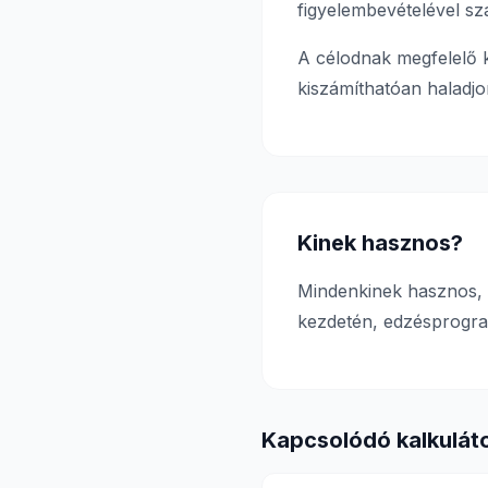
figyelembevételével sz
A célodnak megfelelő k
kiszámíthatóan haladjo
Kinek hasznos?
Mindenkinek hasznos, a
kezdetén, edzésprogram
Kapcsolódó kalkulát