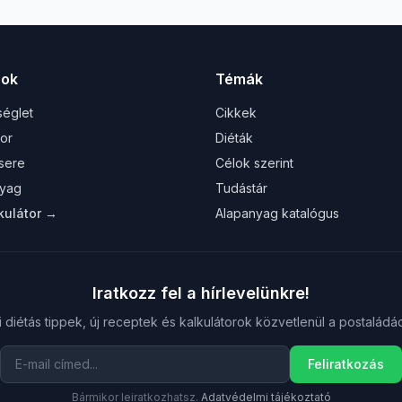
rok
Témák
séglet
Cikkek
tor
Diéták
sere
Célok szerint
yag
Tudástár
kulátor →
Alapanyag katalógus
Iratkozz fel a hírlevelünkre!
i diétás tippek, új receptek és kalkulátorok közvetlenül a postaládá
Feliratkozás
Bármikor leiratkozhatsz.
Adatvédelmi tájékoztató