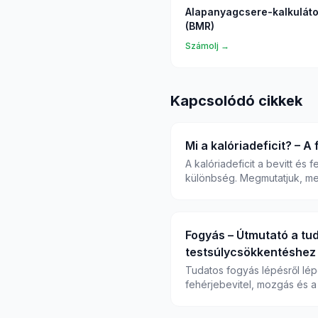
Alapanyagcsere-kalkuláto
(BMR)
Számolj →
Kapcsolódó cikkek
Mi a kalóriadeficit? – A
A kalóriadeficit a bevitt és f
különbség. Megmutatjuk, mekk
Fogyás – Útmutató a tu
testsúlycsökkentéshez
Tudatos fogyás lépésről lépé
fehérjebevitel, mozgás és a 