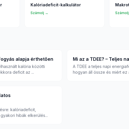
r
Kalóriadeficit-kalkulátor
Makrot
Számolj →
Számolj
 fogyás alapja érthetően
Mi az a TDEE? – Teljes n
elhasznált kalória közötti
A TDEE a teljes napi energia
ora deficit az ...
hogyan áll össze és miért ez a
datos
sre: kalóriadeficit,
gyakori hibák elkerülés...