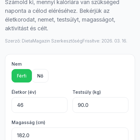
Számold ki, mennyi kalóriára van szükséged
naponta a célod eléréséhez. Bekérjük az
életkorodat, nemet, testsúlyt, magasságot,
aktivitást és célt.
Szerző: DietaMagazin Szerkesztőség
Frissítve: 2026. 03. 16.
Nem
Férfi
Nő
Életkor (év)
Testsúly (kg)
Magasság (cm)