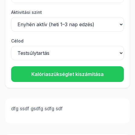
Aktivitási szint
Célod
Kalóriaszükséglet kiszámítása
dfg ssdf gsdfg sdfg sdf