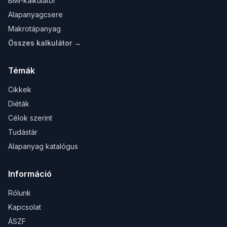
BMI-kalkulátor
Alapanyagcsere
Makrotápanyag
Összes kalkulátor →
Témák
Cikkek
Diéták
Célok szerint
Tudástár
Alapanyag katalógus
Információ
Rólunk
Kapcsolat
ÁSZF