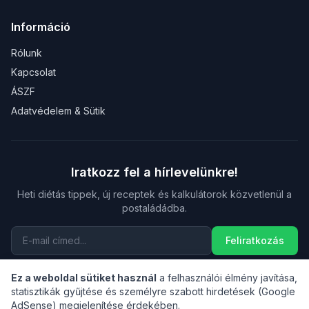
Információ
Rólunk
Kapcsolat
ÁSZF
Adatvédelem & Sütik
Iratkozz fel a hírlevelünkre!
Heti diétás tippek, új receptek és kalkulátorok közvetlenül a
postaládádba.
Feliratkozás
Bármikor leiratkozhatsz.
Adatvédelmi tájékoztató
Ez a weboldal sütiket használ
a felhasználói élmény javítása,
statisztikák gyűjtése és személyre szabott hirdetések (Google
AdSense) megjelenítése érdekében.