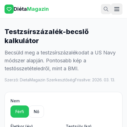
Diéta
Magazin
Testzsírszázalék-becslő
kalkulátor
Becsüld meg a testzsírszázalékodat a US Navy
módszer alapján. Pontosabb kép a
testösszetételedről, mint a BMI.
Szerző: DietaMagazin Szerkesztőség
Frissítve: 2026. 03. 13.
Nem
Férfi
Nő
Életkor (év)
Testsúly (kg)