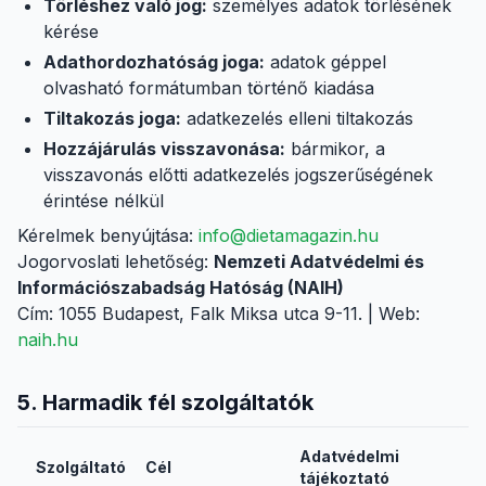
Törléshez való jog:
személyes adatok törlésének
kérése
Adathordozhatóság joga:
adatok géppel
olvasható formátumban történő kiadása
Tiltakozás joga:
adatkezelés elleni tiltakozás
Hozzájárulás visszavonása:
bármikor, a
visszavonás előtti adatkezelés jogszerűségének
érintése nélkül
Kérelmek benyújtása:
info@dietamagazin.hu
Jogorvoslati lehetőség:
Nemzeti Adatvédelmi és
Információszabadság Hatóság (NAIH)
Cím: 1055 Budapest, Falk Miksa utca 9-11. | Web:
naih.hu
5. Harmadik fél szolgáltatók
Adatvédelmi
Szolgáltató
Cél
tájékoztató