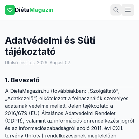
Diéta
Magazin
Adatvédelmi és Süti
tájékoztató
Utolsó frissítés: 2026. August 07.
1. Bevezető
A DietaMagazin.hu (továbbiakban: „Szolgáltató",
„Adatkezelő") elkötelezett a felhasználók személyes
adatainak védelme mellett. Jelen tájékoztató a
2016/679 (EU) Általános Adatvédelmi Rendelet
(GDPR), valamint az információs önrendelkezési jogról
és az információszabadságról szóló 2011. évi CXII.
törvény (Infotv.) rendelkezéseinek megfelelően