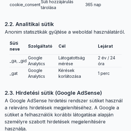
Süti hozzájárulás
cookie_consent
365 nap
tárolása
2.2. Analitikai sütik
Anonim statisztikák gyűjtése a weboldal használatáról.
Süti
Szolgáltató
Cél
Lejárat
neve
Google
Látogatottság
2 év / 24
_ga, _gid
Analytics
mérése
óra
Google
Kérések
_gat
1 perc
Analytics
korlátozása
2.3. Hirdetési sütik (Google AdSense)
A Google AdSense hirdetési rendszer sütiket használ
a releváns hirdetések megjelenítéséhez. A Google a
sütiket a felhasználók korábbi látogatásai alapján
személyre szabott hirdetések megjelenítésére
használja.