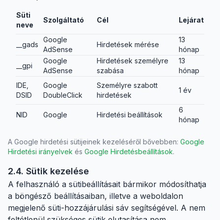
Süti
Szolgáltató
Cél
Lejárat
neve
Google
13
__gads
Hirdetések mérése
AdSense
hónap
Google
Hirdetések személyre
13
__gpi
AdSense
szabása
hónap
IDE,
Google
Személyre szabott
1 év
DSID
DoubleClick
hirdetések
6
NID
Google
Hirdetési beállítások
hónap
A Google hirdetési sütijeinek kezeléséről bővebben:
Google
Hirdetési irányelvek
és
Google Hirdetésbeállítások
.
2.4. Sütik kezelése
A felhasználó a sütibeállításait bármikor módosíthatja
a böngésző beállításaiban, illetve a weboldalon
megjelenő süti-hozzájárulási sáv segítségével. A nem
feltétlenül szükséges sütik elutasítása nem