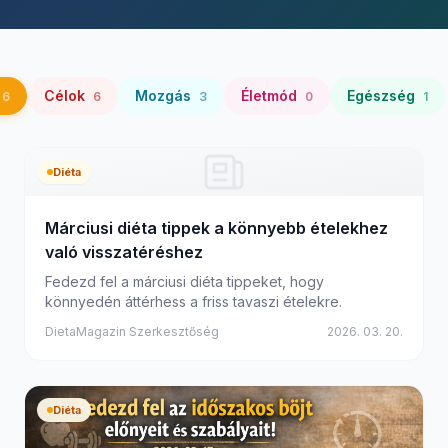
Célok
Mozgás
Életmód
Egészség
6
6
3
0
1
Diéta
Márciusi diéta tippek a könnyebb ételekhez
való visszatéréshez
Fedezd fel a márciusi diéta tippeket, hogy
könnyedén áttérhess a friss tavaszi ételekre.
DietaMagazin Szerkesztőség
2026. 03. 20.
Diéta