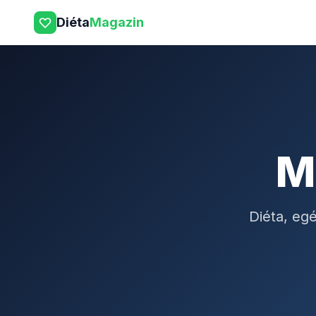
Diéta
Magazin
M
Diéta, eg