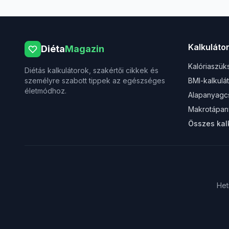
Kalkuláto
Diéta
Magazin
Kalóriaszük
Diétás kalkulátorok, szakértői cikkek és
személyre szabott tippek az egészséges
BMI-kalkulá
életmódhoz.
Alapanyagc
Makrotápan
Összes kal
Het