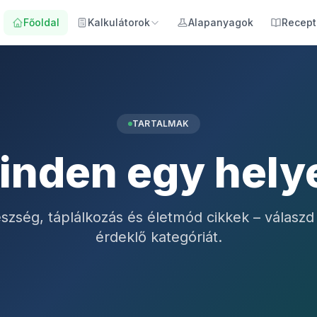
Főoldal
Kalkulátorok
Alapanyagok
Recept
TARTALMAK
inden egy hely
észség, táplálkozás és életmód cikkek – válaszd 
érdeklő kategóriát.