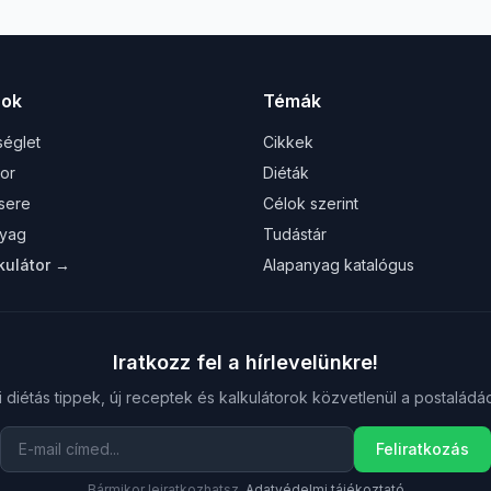
rok
Témák
séglet
Cikkek
tor
Diéták
sere
Célok szerint
yag
Tudástár
kulátor →
Alapanyag katalógus
Iratkozz fel a hírlevelünkre!
i diétás tippek, új receptek és kalkulátorok közvetlenül a postaládá
Feliratkozás
Bármikor leiratkozhatsz.
Adatvédelmi tájékoztató