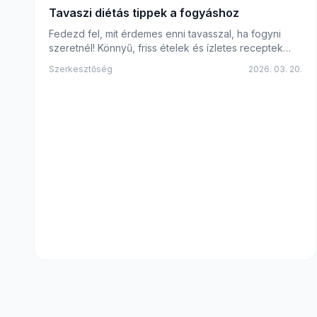
Tavaszi diétás tippek a fogyáshoz
Fedezd fel, mit érdemes enni tavasszal, ha fogyni
szeretnél! Könnyű, friss ételek és ízletes receptek
várnak rád.
Szerkesztőség
2026. 03. 20.