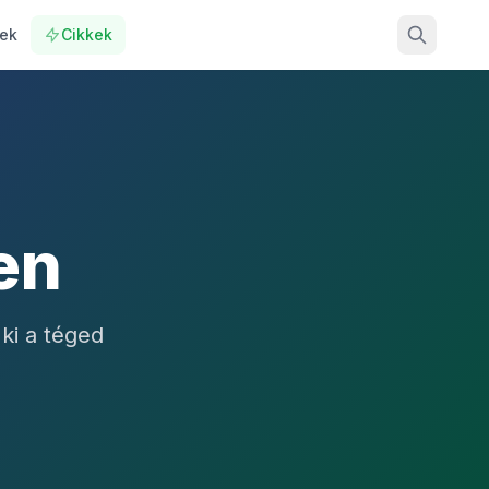
ek
Cikkek
en
ki a téged