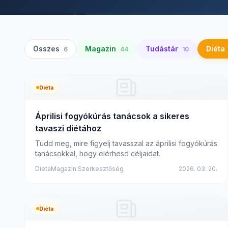
Összes
Magazin
Tudástár
Diéta
6
44
10
Diéta
Áprilisi fogyókúrás tanácsok a sikeres
tavaszi diétához
Tudd meg, mire figyelj tavasszal az áprilisi fogyókúrás
tanácsokkal, hogy elérhesd céljaidat.
DietaMagazin Szerkesztőség
2026. 03. 20.
Diéta